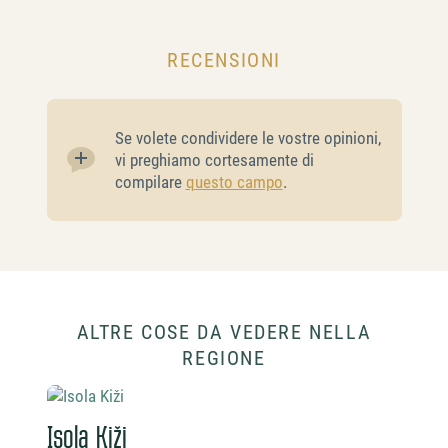
RECENSIONI
Se volete condividere le vostre opinioni,
vi preghiamo cortesamente di
compilare
questo campo
.
ALTRE COSE DA VEDERE NELLA
REGIONE
Isola Kiži
Cit