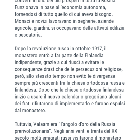
convertì in uno dei più prosperi in tutta la Russia.
Funzionava in base all’economia autonoma,
fornendosi di tutto quello di cui aveva bisogno.
Monaci e novizi lavoravano in segherie, aziende
agricole, giardini, si occupavano delle attività edilizia
e pescatoria.
Dopo la revoluzione russa in ottobre 1917, il
monastero entrò a far parte della Finlandia
indipendente, grazie a cui riuscì a evitare le
consequenze drastiche delle persecuzioni religiose,
però, allo stessto tempo non evitò le divergenze
sempre più crescenti fra la chiesa ortodossa russa e
finlandesa. Dopo che la chiesa ortodossa finlandesa
iniziò a usare il nuovo calendario gregoriano alcuni
dei frati rifiutarono di implementarlo e furono espulsi
dal monastero.
Tuttavia, Valaam era
“
l’angolo d’oro della Russia
prerivoluzionaria”. Negli anni venti e trenta del XX
secolo molti emigrati russi visitarono il monastero