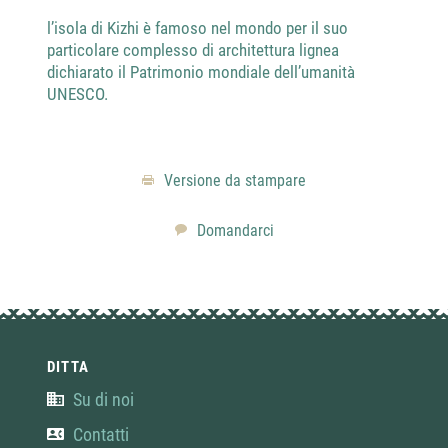
l’isola di Kizhi è famoso nel mondo per il suo
La ci
particolare complesso di architettura lignea
oggig
dichiarato il Patrimonio mondiale dell’umanità
Nord 
UNESCO.
Versione da stampare
Domandarci
DITTA
Su di noi
Contatti