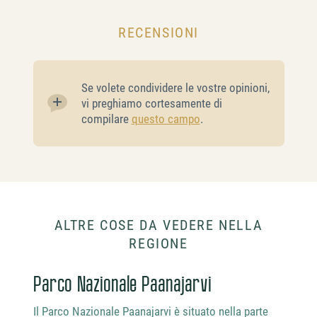
RECENSIONI
Se volete condividere le vostre opinioni,
vi preghiamo cortesamente di
compilare
questo campo
.
ALTRE COSE DA VEDERE NELLA
REGIONE
Parco Nazionale Paanajarvi
Pet
Il Parco Nazionale Paanajarvi è situato nella parte