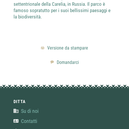
settentrionale della Carelia, in Russia. Il parco è
I pet
famoso sopratutto per i suoi bellissimi paesaggi e
impor
la biodiversità.
Versione da stampare
Domandarci
DITTA
Su di noi
Contatti