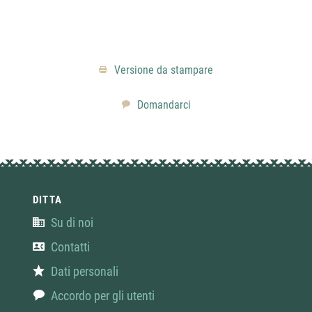
è la 
stroic
Versione da stampare
Domandarci
DITTA
Su di noi
Contatti
Dati personali
Accordo per gli utenti