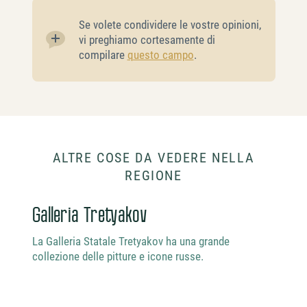
Se volete condividere le vostre opinioni,
vi preghiamo cortesamente di
compilare
questo campo
.
ALTRE COSE DA VEDERE NELLA
REGIONE
Galleria Tretyakov
Cre
La Galleria Statale Tretyakov ha una grande
collezione delle pitture e icone russe.
Il Cr
compl
stori
fiume