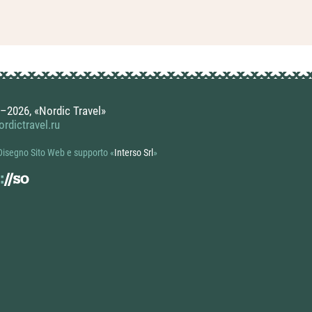
–2026, «Nordic Travel»
rdictravel.ru
isegno Sito Web e supporto
«
Interso Srl
»