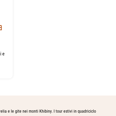
a
i e
arelia e le gite nei monti Khibiny. I tour estivi in quadriciclo