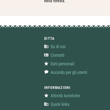
nella foresta.
DITTA
Su di noi
Contatti
Dati personali
Accordo per gli utenti
INFORMAZIONI
Attività turistiche
Quick links