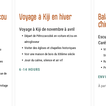
cou
Voyage à Kiji en hiver
Bal
chi
Voyage à Kiji de novembre à avril
Départ de Pétrozavodsk en voiture et/ou en
Escu
aéroglisseur
Caré
Visiter des églises et chapelles historiques
u
Vi
Voir une maison de bois du XIXème siècle
Si
Jouir du calme, silence et air vif
ses
Ra
P
6-14 HOURS
que de
ENV
rmitage
À par