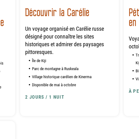
Découvrir la Carélie
Pét
re
en 
Un voyage organisé en Carélie russe
désigné pour connaître les sites
Voya
historiques et admirer des paysages
octo
pittoresques.
Tr
Île de Kiji
Ki
ois
Parc de montagne à Ruskeala
Bi
e
Village historique carélien de Kinerma
Vi
Disponible de mai à octobre
e
À P
2 JOURS / 1 NUIT