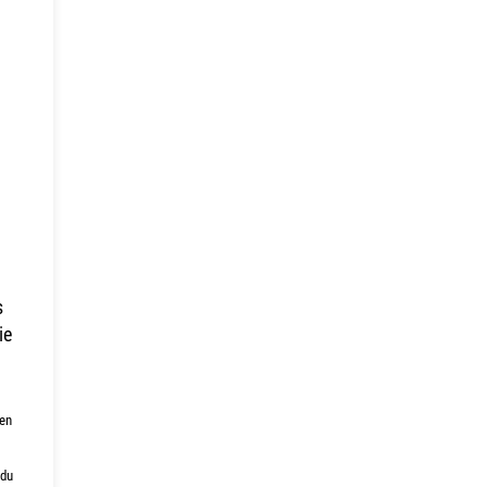
s
ie
 en
 du