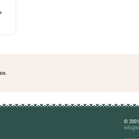
l
sie.
© 2001
info@no