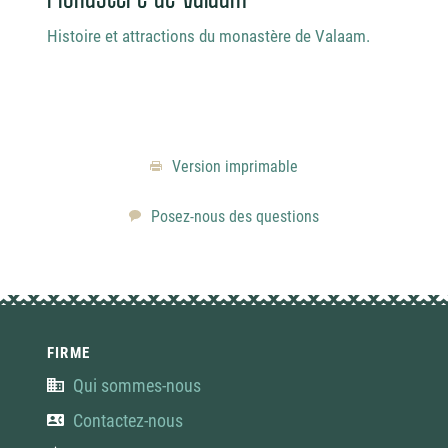
Monastère de Valaam
Vil
Histoire et attractions du monastère de Valaam.
La vi
Maint
nord 
Version imprimable
Posez-nous des questions
FIRME
Qui sommes-nous
Contactez-nous