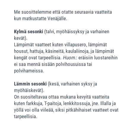
Me suosittelemme että otatte seuraavia vaatteita
kun matkustatte Venäjälle.
Kylmä sesonki
(talvi, myöhäissyksy ja varhainen
kevät).
Lämpimät vaatteet kuten villapusero, lämpimät
housut, hattuja, käsineitä, kaulaliinoja, ja lämpimät
kengät ovat tarpeellisia.
Huom.
: eräisiin luostareihin
ei saa mennä sisään polvihousuissa tai
polvihameissa.
Lämmin sesonki
(kesä, varhainen syksy ja
myöhäiskevät).
On suositeltavaa ottaa mukana kevyitä vaatteita
kuten farkkuja, T-paitoja, lenkkitossuja, jne. Illalla ja
yöllä voi olla viileää, siksi pitkähihaiset vaatteet ovat
tarpeellisia.