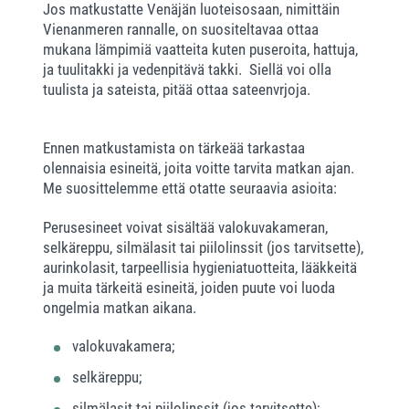
Jos matkustatte Venäjän luoteisosaan, nimittäin
Vienanmeren rannalle, on suositeltavaa ottaa
mukana lämpimiä vaatteita kuten puseroita, hattuja,
ja tuulitakki ja vedenpitävä takki.
Siellä voi olla
tuulista ja sateista, pitää ottaa sateenvrjoja.
Ennen matkustamista on tärkeää tarkastaa
olennaisia esineitä, joita voitte tarvita matkan ajan.
Me suosittelemme että otatte seuraavia asioita:
Perusesineet voivat sisältää valokuvakameran,
selkäreppu, silmälasit tai piilolinssit (jos tarvitsette),
aurinkolasit, tarpeellisia hygieniatuotteita, lääkkeitä
ja muita tärkeitä esineitä, joiden puute voi luoda
ongelmia matkan aikana.
valokuvakamera;
selkäreppu;
silmälasit tai piilolinssit (jos tarvitsette);