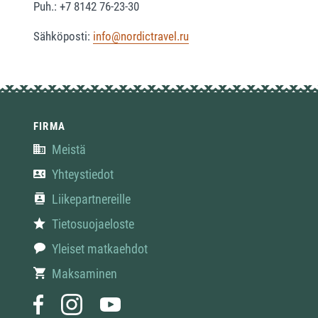
Puh.: +7 8142 76-23-30
Sähköposti:
info@nordictravel.ru
FIRMA
Meistä
Yhteystiedot
Liikepartnereille
Tietosuojaeloste
Yleiset matkaehdot
Maksaminen